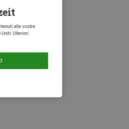
zeit
ntenuti alle vostre
niti. Ulteriori
O