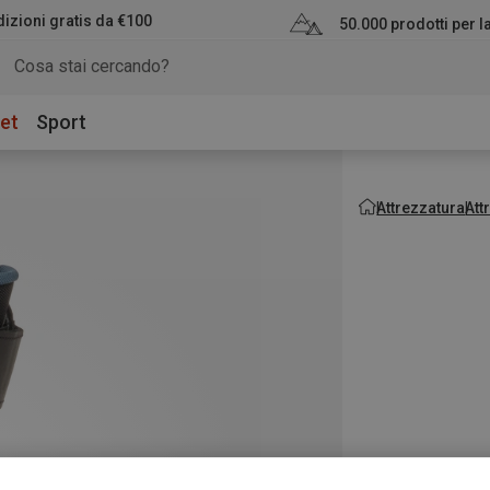
izioni gratis da €100
50.000 prodotti per 
et
Sport
Attrezzatura
Att