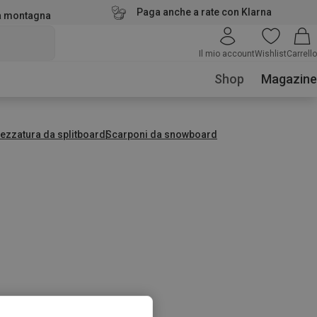
Paga anche a rate con Klarna
la montagna
Il mio account
Wishlist
Carrello
Shop
Magazine
rezzatura da splitboard
Scarponi da snowboard