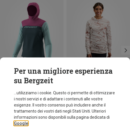
Per una migliore esperienza
su Bergzeit
Taglie
Taglie
+1
S
M
L
XL
S
Dynafit
Black Diamond
...utilizziamo i cookie. Questo ci permette di ottimizzare
Felpa con cappuccio Traverse Sun donna
Felpa con cappuccio Alpenglow donna
i nostri servizi e di adattare i contenuti alle vostre
73,80 €
78,40 €
esigenze. Il vostro consenso può includere anche il
trattamento dei vostri dati negli Stati Uniti. Ulteriori
informazioni sono disponibili sulla pagina dedicata di
Google