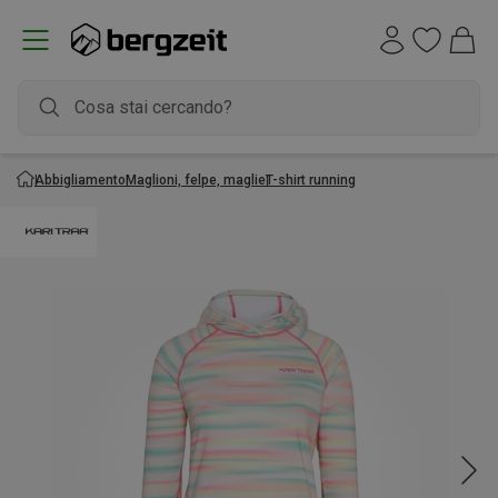
Abbigliamento
Maglioni, felpe, maglie
T-shirt running