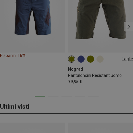
Risparmi 16%
Taglie
XS
S
M
Nograd
Pantaloncini Resistant uomo
79,95 €
Ultimi visti