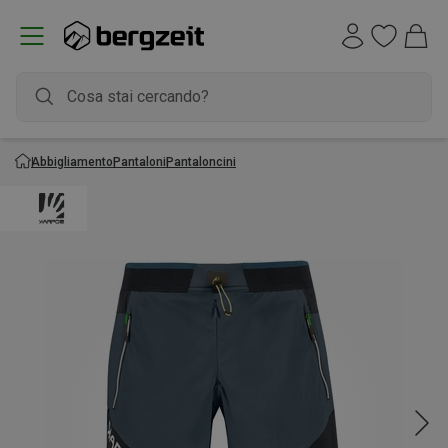
Abbigliamento
Pantaloni
Pantaloncini