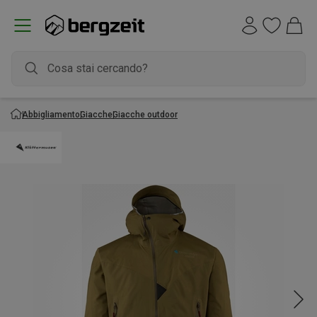
Abbigliamento
Giacche
Giacche outdoor