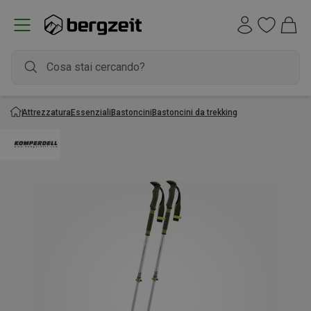
Attrezzatura
Essenziali
Bastoncini
Bastoncini da trekking