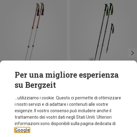
Per una migliore esperienza
su Bergzeit
Taglie
Taglie
90-120CM
105-140CM
Komperdell
Komperdell
...utilizziamo i cookie. Questo ci permette di ottimizzare
Bastoncini da trekking Ridgehiker Zero Compact
Bastoncini da trekking Carbon EVO Zero
i nostri servizi e di adattare i contenuti alle vostre
99,95 €
119,80 €
esigenze. Il vostro consenso può includere anche il
trattamento dei vostri dati negli Stati Uniti. Ulteriori
informazioni sono disponibili sulla pagina dedicata di
Google