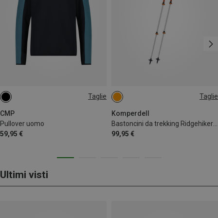
Taglie
Taglie
3XL
90-120CM
CMP
Komperdell
Pullover uomo
Bastoncini da trekking Ridgehiker Zero Compact
59,95 €
99,95 €
Ultimi visti