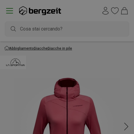
Abbigliamento
Giacche
Giacche in pile