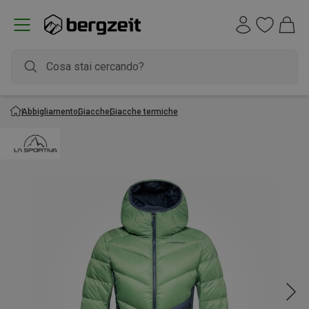
Abbigliamento
Giacche
Giacche termiche