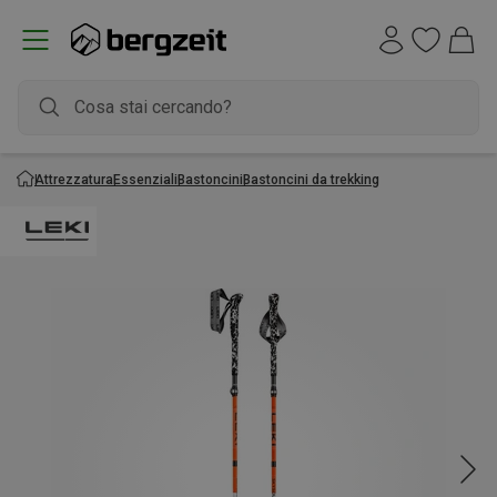
Attrezzatura
Essenziali
Bastoncini
Bastoncini da trekking