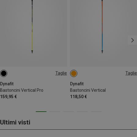
Taglie
Taglie
120CM
110CM
135CM
125CM
120CM
130CM
110CM
135CM
115CM
Dynafit
Dynafit
Bastoncini Vertical Pro
Bastoncini Vertical
159,95 €
118,50 €
Ultimi visti