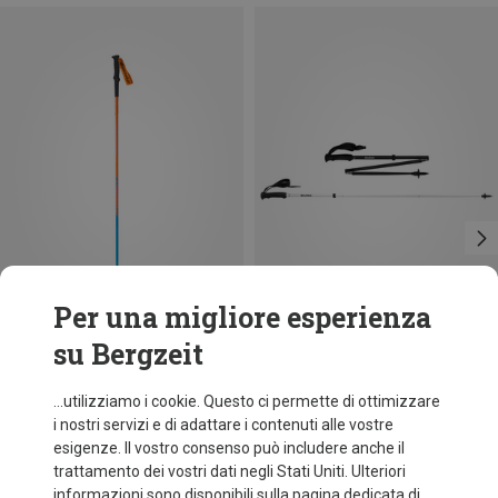
Per una migliore esperienza
su Bergzeit
Risparmi 27%
Taglie
125CM
120CM
130CM
110CM
135CM
115CM
Dynafit
...utilizziamo i cookie. Questo ci permette di ottimizzare
Bastoncini Vertical
i nostri servizi e di adattare i contenuti alle vostre
118,50 €
esigenze. Il vostro consenso può includere anche il
trattamento dei vostri dati negli Stati Uniti. Ulteriori
informazioni sono disponibili sulla pagina dedicata di