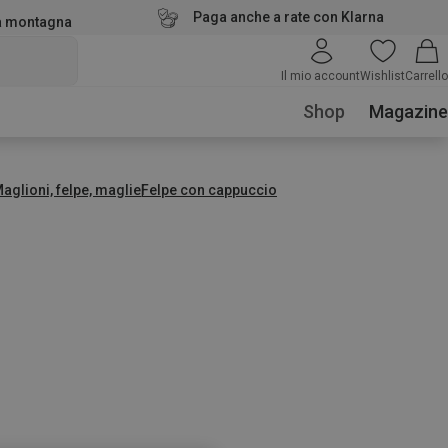
Paga anche a rate con Klarna
la montagna
Il mio account
Wishlist
Carrello
Shop
Magazine
aglioni, felpe, maglie
Felpe con cappuccio