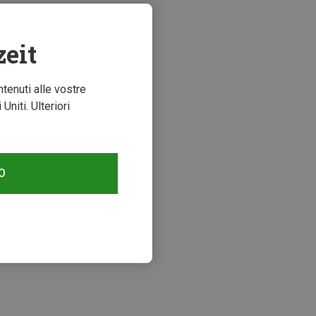
zeit
ntenuti alle vostre
niti. Ulteriori
O