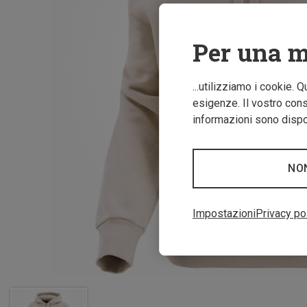
Per una m
...utilizziamo i cookie. 
esigenze. Il vostro conse
informazioni sono dispon
NO
Impostazioni
Privacy po