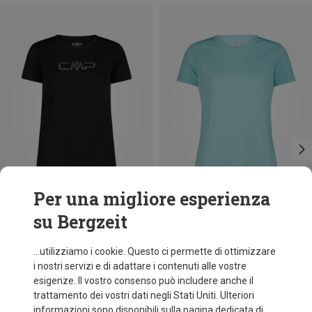
Per una migliore esperienza
su Bergzeit
Risparmi 18%
Taglie
+10
XXS
L
XL
XXL
3XL
CMP
...utilizziamo i cookie. Questo ci permette di ottimizzare
Maglietta funzionale donna
i nostri servizi e di adattare i contenuti alle vostre
9,95 €
esigenze. Il vostro consenso può includere anche il
trattamento dei vostri dati negli Stati Uniti. Ulteriori
informazioni sono disponibili sulla pagina dedicata di