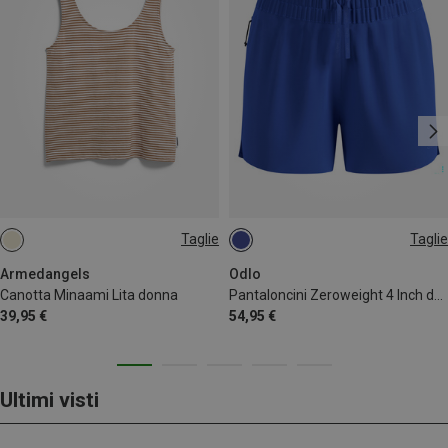
Taglie
Taglie
M
XS
XL
Armedangels
Odlo
Canotta Minaami Lita donna
Pantaloncini Zeroweight 4 Inch donna
39,95 €
54,95 €
Ultimi visti