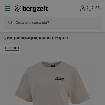
Abbigliamento
Maglioni, felpe, maglie
Magliette