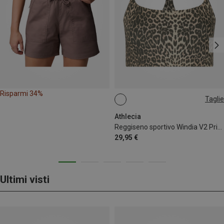
Risparmi 34%
Taglie
S
L
Athlecia
Reggiseno sportivo Windia V2 Printed donna
29,95 €
Ultimi visti