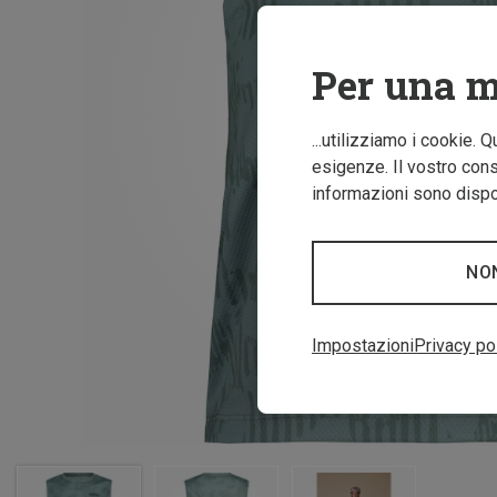
Per una m
...utilizziamo i cookie. 
esigenze. Il vostro conse
informazioni sono dispon
NO
Impostazioni
Privacy po