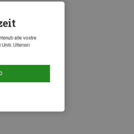
zeit
ntenuti alle vostre
niti. Ulteriori
O