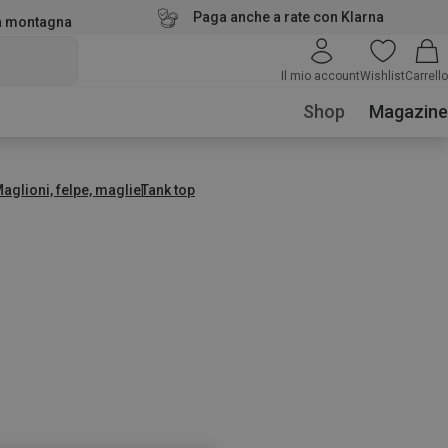
Paga anche a rate con Klarna
la montagna
Il mio account
Wishlist
Carrello
Shop
Magazine
aglioni, felpe, maglie
Tank top