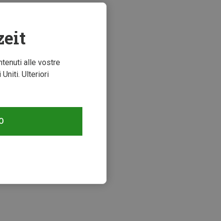
zeit
ntenuti alle vostre
niti. Ulteriori
O