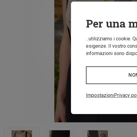
Per una m
...utilizziamo i cookie. 
esigenze. Il vostro conse
informazioni sono dispon
NO
Impostazioni
Privacy po