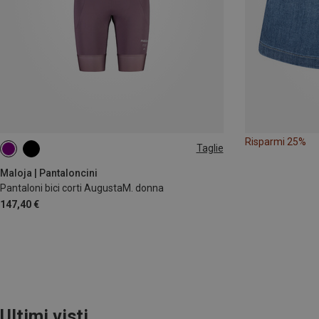
Risparmi 25%
Taglie
XS
M
XL
Maloja | Pantaloncini
Pantaloni bici corti AugustaM. donna
147,40 €
Ultimi visti