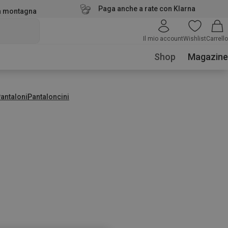
Paga anche a rate con Klarna
la montagna
Il mio account
Wishlist
Carrello
Shop
Magazine
antaloni
Pantaloncini