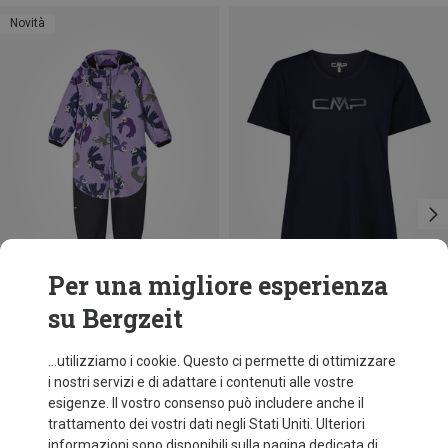
Novità
Per una migliore esperienza
su Bergzeit
fino a 12%
Taglie
74
80
86
92
98
reima
...utilizziamo i cookie. Questo ci permette di ottimizzare
Tuta Mjosa Softshell Print bambino
i nostri servizi e di adattare i contenuti alle vostre
64,60 €
esigenze. Il vostro consenso può includere anche il
trattamento dei vostri dati negli Stati Uniti. Ulteriori
informazioni sono disponibili sulla pagina dedicata di