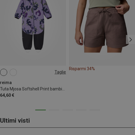
Risparmi 34%
Taglie
74
80
86
92
98
reima
Tuta Mjosa Softshell Print bambino
64,60 €
Ultimi visti