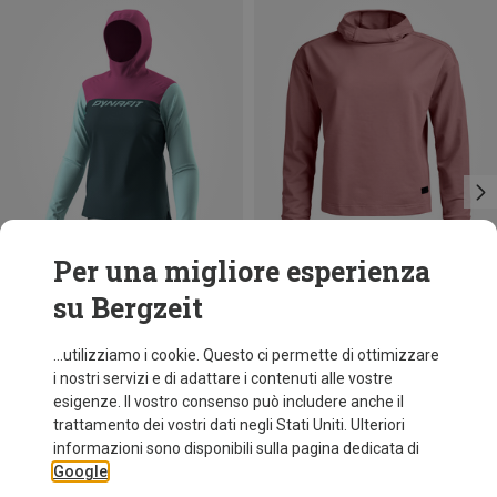
Per una migliore esperienza
su Bergzeit
Taglie
Taglie
S
M
L
XL
XS
S
M
L
Dynafit
Ortovox
...utilizziamo i cookie. Questo ci permette di ottimizzare
Felpa con cappuccio Traverse Sun donna
Felpa con cappuccio Affinity donna
i nostri servizi e di adattare i contenuti alle vostre
73,80 €
118,50 €
esigenze. Il vostro consenso può includere anche il
trattamento dei vostri dati negli Stati Uniti. Ulteriori
informazioni sono disponibili sulla pagina dedicata di
Google