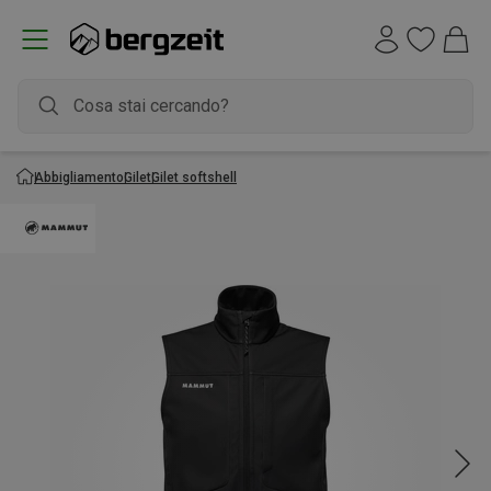
Abbigliamento
Gilet
Gilet softshell