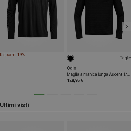
Risparmi 19%
Taglie
S
M
L
XXL
Odlo
Maglia a manica lunga Ascent 1/2 Zip uomo
128,95 €
Ultimi visti