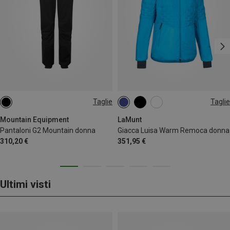
Taglie
Taglie
XS
S
M
L
XS
S
M
L
XL
Mountain Equipment
LaMunt
Pantaloni G2 Mountain donna
Giacca Luisa Warm Remoca donna
310,20 €
351,95 €
Ultimi visti