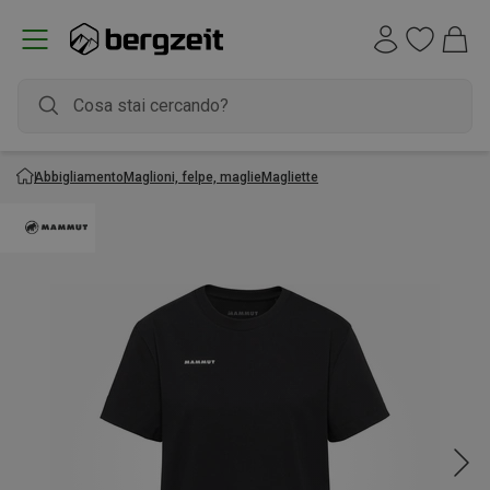
Abbigliamento
Maglioni, felpe, maglie
Magliette