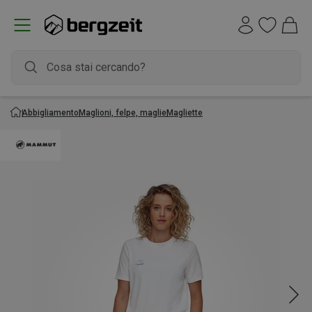
Abbigliamento
Maglioni, felpe, maglie
Magliette