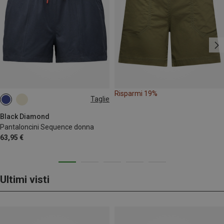
Risparmi 19%
Taglie
XS
S
M
L
Black Diamond
Pantaloncini Sequence donna
63,95 €
Ultimi visti