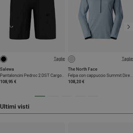
Taglie
Taglie
S
M
L
Salewa
The North Face
Pantaloncini Pedroc 2 DST Cargo uomo
Felpa con cappuccio Summit Direct Sun donna
108,95 €
108,20 €
Ultimi visti