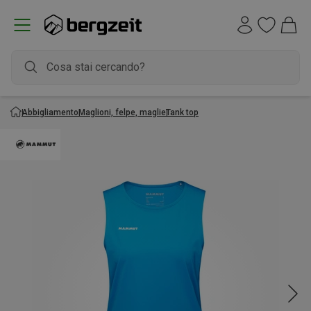
Abbigliamento
Maglioni, felpe, maglie
Tank top