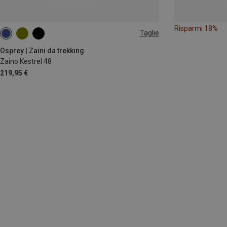
Risparmi 18%
Taglie
48L | L-XL
Osprey | Zaini da trekking
Zaino Kestrel 48
219,95 €