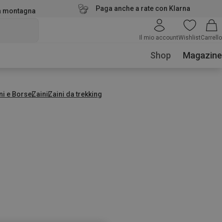
Paga anche a rate con Klarna
la montagna
Il mio account
Wishlist
Carrello
Shop
Magazine
ni e Borse
Zaini
Zaini da trekking