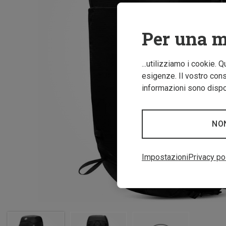
Per una m
...utilizziamo i cookie. 
esigenze. Il vostro conse
informazioni sono dispon
NO
Impostazioni
Privacy po