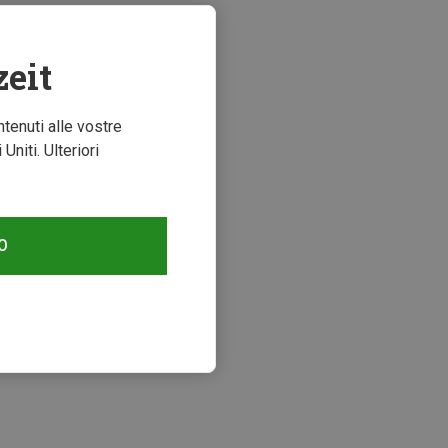
zeit
ntenuti alle vostre
niti. Ulteriori
O