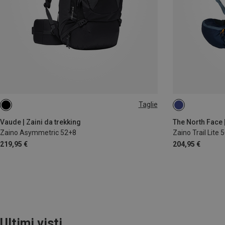
Taglie
60L
50L | L-XL
Vaude | Zaini da trekking
The North Face 
Zaino Asymmetric 52+8
Zaino Trail Lite 
219,95 €
204,95 €
Ultimi visti