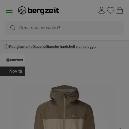
Abbigliamento
Giacche
Giacche hardshell e antipioggia
Novità