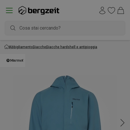
Abbigliamento
Giacche
Giacche hardshell e antipioggia