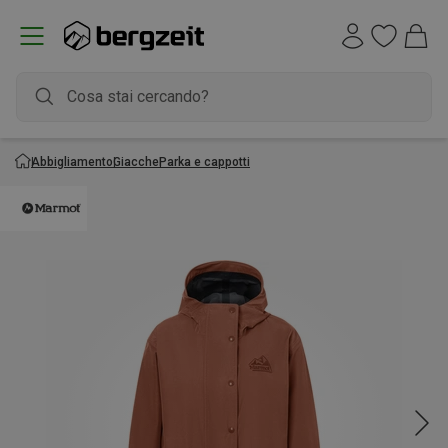
Abbigliamento
Giacche
Parka e cappotti