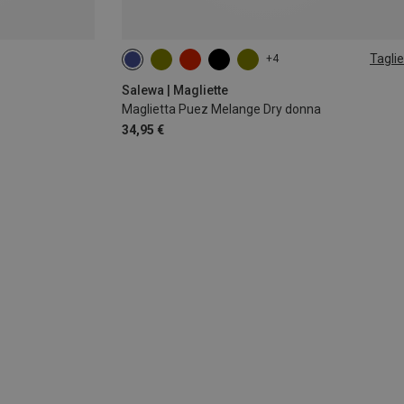
Taglie
+4
S
M
L
XL
XXL
Salewa | Magliette
Maglietta Puez Melange Dry donna
34,95 €