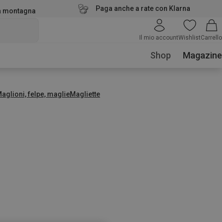
Paga anche a rate con Klarna
la montagna
Il mio account
Wishlist
Carrello
Shop
Magazine
aglioni, felpe, maglie
Magliette