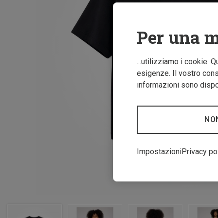
Per una m
...utilizziamo i cookie. 
esigenze. Il vostro conse
informazioni sono dispon
NO
Impostazioni
Privacy po