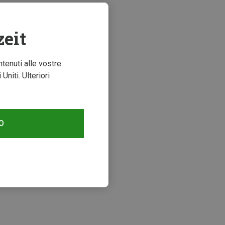
zeit
ntenuti alle vostre
niti. Ulteriori
O