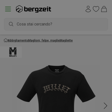
Abbigliamento
Maglioni, felpe, maglie
Magliette