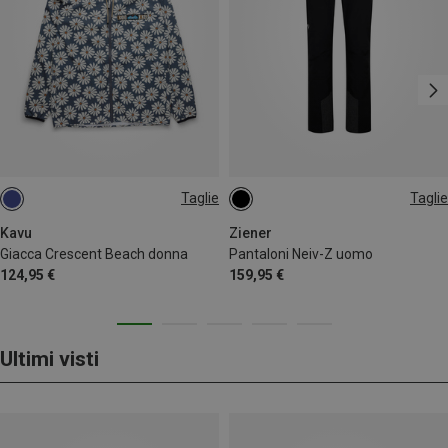
Taglie
Taglie
S
Kavu
Ziener
Giacca Crescent Beach donna
Pantaloni Neiv-Z uomo
124,95 €
159,95 €
Ultimi visti