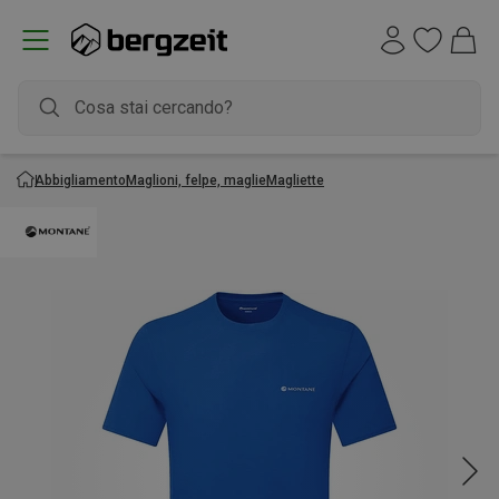
Abbigliamento
Maglioni, felpe, maglie
Magliette