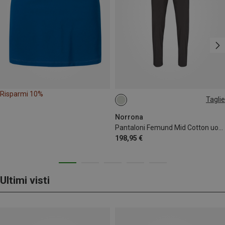
Risparmi 10%
Taglie
S
M
XL
Norrona
Pantaloni Femund Mid Cotton uomo
198,95 €
Ultimi visti