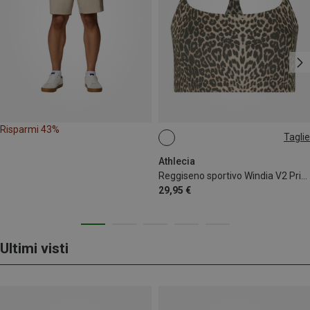
Risparmi 43%
Taglie
S
L
Athlecia
Reggiseno sportivo Windia V2 Printed donna
29,95 €
Ultimi visti