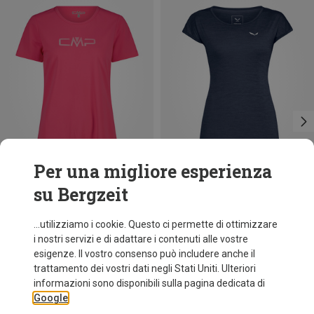
Per una migliore esperienza
su Bergzeit
Risparmi 34%
Taglie
+5
S
M
L
XL
XXL
Salewa
...utilizziamo i cookie. Questo ci permette di ottimizzare
Maglietta Puez Melange Dry donna
i nostri servizi e di adattare i contenuti alle vostre
34,95 €
esigenze. Il vostro consenso può includere anche il
trattamento dei vostri dati negli Stati Uniti. Ulteriori
informazioni sono disponibili sulla pagina dedicata di
Google