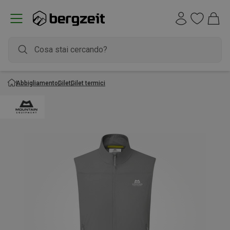
Abbigliamento
Gilet
Gilet termici