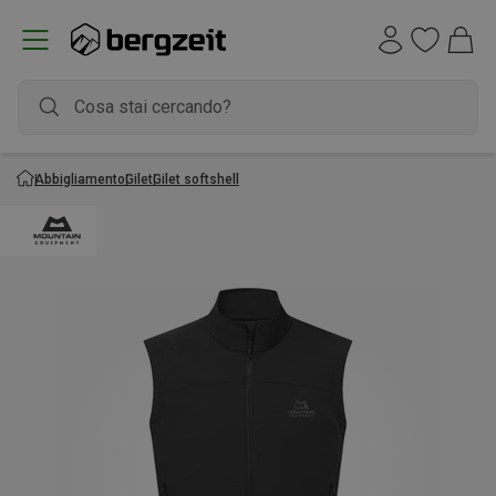
Abbigliamento
Gilet
Gilet softshell