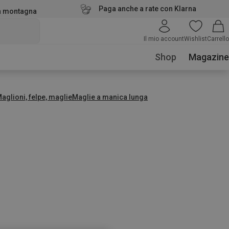
Paga anche a rate con Klarna
la montagna
Il mio account
Wishlist
Carrello
Shop
Magazine
aglioni, felpe, maglie
Maglie a manica lunga