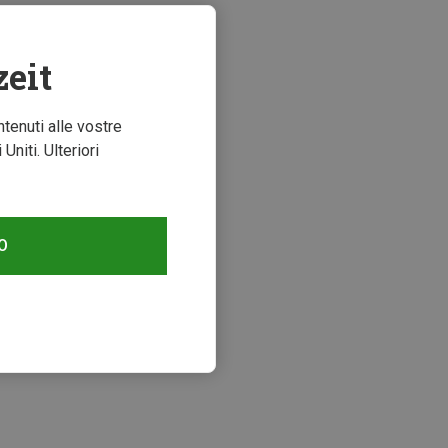
zeit
ntenuti alle vostre
niti. Ulteriori
O