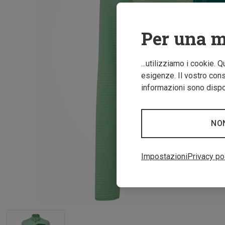
Per una m
...utilizziamo i cookie. 
esigenze. Il vostro conse
informazioni sono dispon
NO
Impostazioni
Privacy po