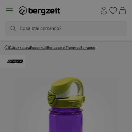
Attrezzatura
Essenziali
Borracce e Thermos
Borracce