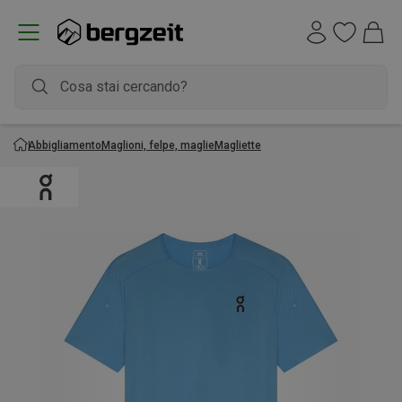
Abbigliamento
Maglioni, felpe, maglie
Magliette