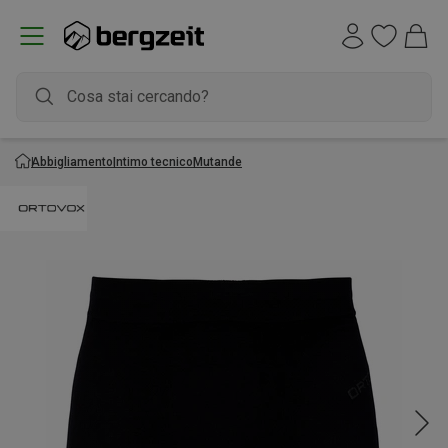
Abbigliamento
Intimo tecnico
Mutande