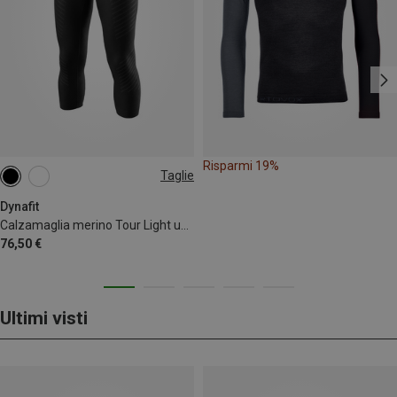
Risparmi 19%
Taglie
S
M
L
XL
Dynafit
Calzamaglia merino Tour Light uomo
76,50 €
Ultimi visti