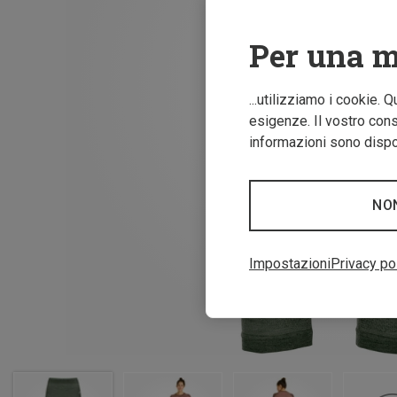
Per una m
...utilizziamo i cookie. 
esigenze. Il vostro conse
informazioni sono dispon
NO
Impostazioni
Privacy po