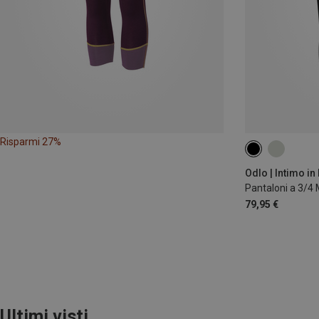
Risparmi 27%
XS
S
M
Odlo | Intimo in
Pantaloni a 3/4
79,95 €
Ultimi visti