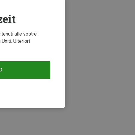
zeit
ntenuti alle vostre
niti. Ulteriori
O