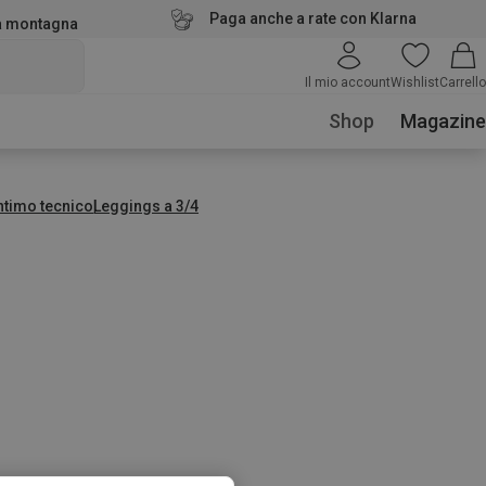
Paga anche a rate con Klarna
la montagna
Il mio account
Wishlist
Carrello
Shop
Magazine
ntimo tecnico
Leggings a 3/4