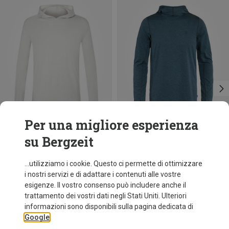
Per una migliore esperienza
su Bergzeit
Risparmi 53%
Taglie
+1
XS
S
XXL
Fjällräven
...utilizziamo i cookie. Questo ci permette di ottimizzare
Maglia con cappuccio Abisko Sun uomo
i nostri servizi e di adattare i contenuti alle vostre
91,20 €
esigenze. Il vostro consenso può includere anche il
trattamento dei vostri dati negli Stati Uniti. Ulteriori
informazioni sono disponibili sulla pagina dedicata di
Google