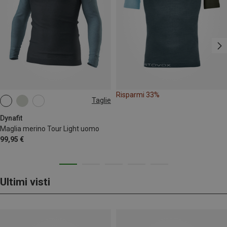
Risparmi 33%
Taglie
S
M
L
Dynafit
Maglia merino Tour Light uomo
99,95 €
Ultimi visti