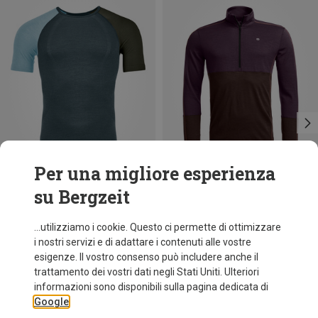
Per una migliore esperienza
su Bergzeit
Risparmi 33%
Taglie
M
L
XL
XXL
Ortovox
...utilizziamo i cookie. Questo ci permette di ottimizzare
Maglia a manica lunga 185 Rock'N'Wool Zip uomo
i nostri servizi e di adattare i contenuti alle vostre
129,95 €
esigenze. Il vostro consenso può includere anche il
trattamento dei vostri dati negli Stati Uniti. Ulteriori
informazioni sono disponibili sulla pagina dedicata di
Google