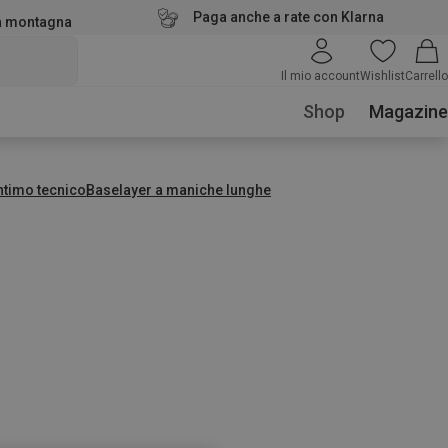
Paga anche a rate con Klarna
la montagna
Il mio account
Wishlist
Carrello
Shop
Magazine
ntimo tecnico
Baselayer a maniche lunghe