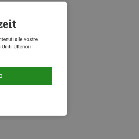
zeit
ntenuti alle vostre
niti. Ulteriori
O