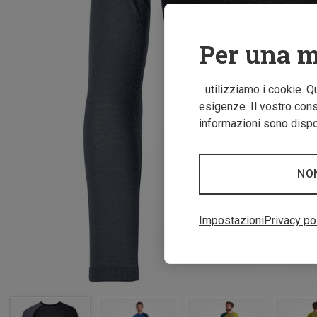
Per una m
...utilizziamo i cookie. 
esigenze. Il vostro conse
informazioni sono dispon
NO
Impostazioni
Privacy po