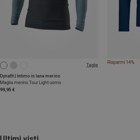
Risparmi 14%
Taglie
S
M
L
Dynafit | Intimo in lana merino
Maglia merino Tour Light uomo
99,95 €
Ultimi visti