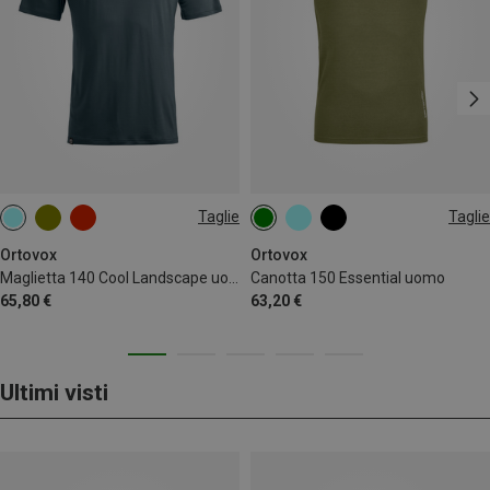
Taglie
Taglie
S
L
XL
S
M
L
XL
XXL
Ortovox
Ortovox
Maglietta 140 Cool Landscape uomo
Canotta 150 Essential uomo
65,80 €
63,20 €
Ultimi visti