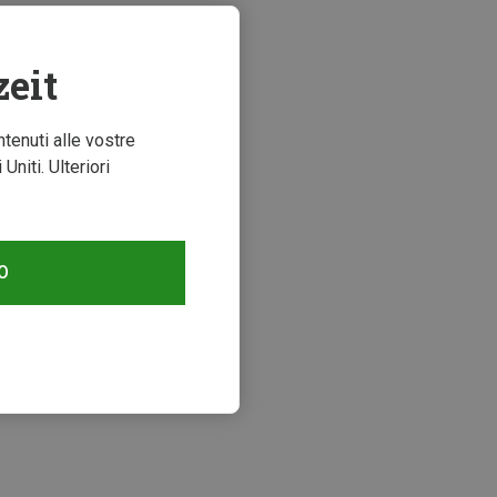
zeit
ntenuti alle vostre
niti. Ulteriori
O