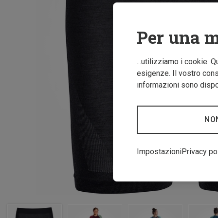
Per una m
...utilizziamo i cookie. 
esigenze. Il vostro conse
informazioni sono dispon
NO
Impostazioni
Privacy po