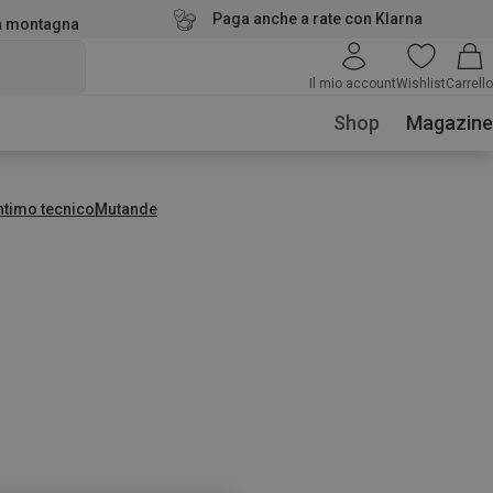
Paga anche a rate con Klarna
la montagna
Il mio account
Wishlist
Carrello
Shop
Magazine
ntimo tecnico
Mutande