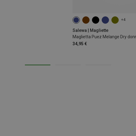
+4
XS
S
M
L
XL
Salewa | Magliette
Maglietta Puez Melange Dry don
34,95 €