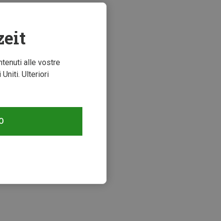
zeit
ntenuti alle vostre
niti. Ulteriori
O