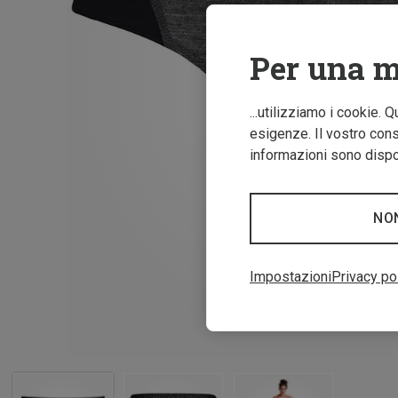
Per una m
...utilizziamo i cookie. 
esigenze. Il vostro conse
informazioni sono dispon
NO
Impostazioni
Privacy po