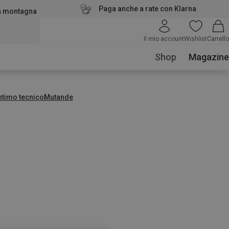
Paga anche a rate con Klarna
la montagna
Il mio account
Wishlist
Carrello
Shop
Magazine
ntimo tecnico
Mutande