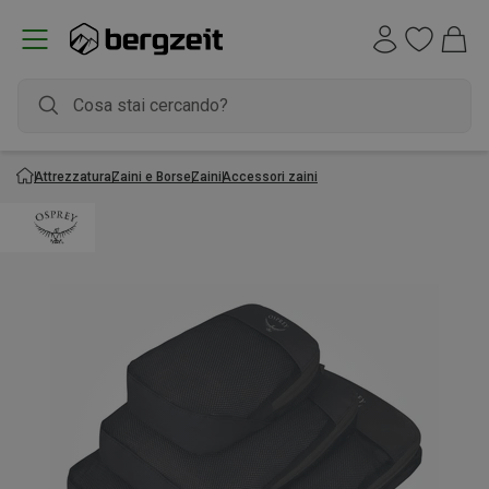
Attrezzatura
Zaini e Borse
Zaini
Accessori zaini