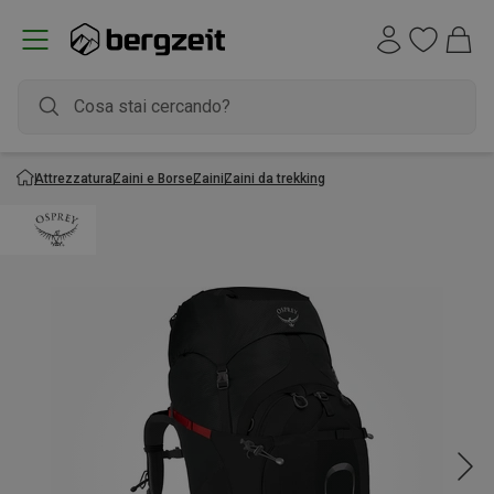
Attrezzatura
Zaini e Borse
Zaini
Zaini da trekking