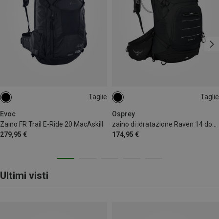
Taglie
Taglie
20L | L-XL
14L
Evoc
Osprey
Zaino FR Trail E-Ride 20 MacAskill
zaino di idratazione Raven 14 donna
279,95 €
174,95 €
Ultimi visti