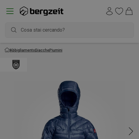
Abbigliamento
Giacche
Piumini